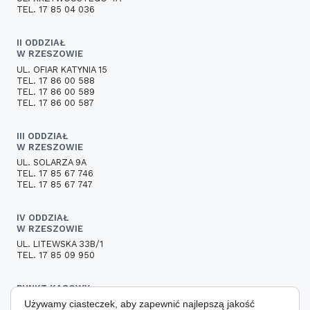
TEL. 17 85 04 036
II ODDZIAŁ
W RZESZOWIE
UL. OFIAR KATYNIA 15
TEL. 17 86 00 588
TEL. 17 86 00 589
TEL. 17 86 00 587
III ODDZIAŁ
W RZESZOWIE
UL. SOLARZA 9A
TEL. 17 85 67 746
TEL. 17 85 67 747
IV ODDZIAŁ
W RZESZOWIE
UL. LITEWSKA 33B/1
TEL. 17 85 09 950
PUNKT KASOWY
Używamy ciasteczek, aby zapewnić najlepszą jakość
UL. PŁK. LEOPOLDA LISA-KULI 13