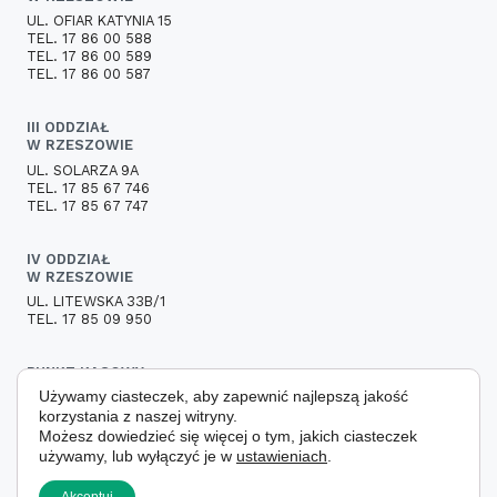
UL. OFIAR KATYNIA 15
TEL. 17 86 00 588
TEL. 17 86 00 589
TEL. 17 86 00 587
III ODDZIAŁ
W RZESZOWIE
UL. SOLARZA 9A
TEL. 17 85 67 746
TEL. 17 85 67 747
IV ODDZIAŁ
W RZESZOWIE
UL. LITEWSKA 33B/1
TEL. 17 85 09 950
PUNKT KASOWY
Używamy ciasteczek, aby zapewnić najlepszą jakość
UL. PŁK. LEOPOLDA LISA-KULI 13
35-025 RZESZÓW
korzystania z naszej witryny.
TEL. 509 908 301
Możesz dowiedzieć się więcej o tym, jakich ciasteczek
używamy, lub wyłączyć je w
ustawieniach
.