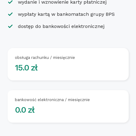
wydanie i wznowienie karty płatniczej
wypłaty kartą w bankomatach grupy BPS
dostęp do bankowości elektronicznej
obsługa rachunku / miesięcznie
15.0 zł
1
5
z
ł
bankowość elektroniczna / miesięcznie
0.0 zł
0
z
ł